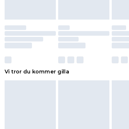
varan till ett fast belopp av 100KR, som kommer
att dras av från det belopp som ska återbetalas
till dig. Du kommer sedan att få en full
återbetalning minus kostnaden för 100KR för att
returnera varan.
Skor och/eller kläder måste vara oanvända och
otvättade med originaletiketterna påsatta.
Dessutom måste skor provas inomhus.
Hemartiklar inklusive sängkläder, madrasser och
Vi tror du kommer gilla
toppers och kuddar måste vara oanvända och i
sin oöppnade originalförpackning. Detta
påverkar inte dina lagstadgade rättigheter.
Klicka
här
för att se vår fullständiga returpolicy.