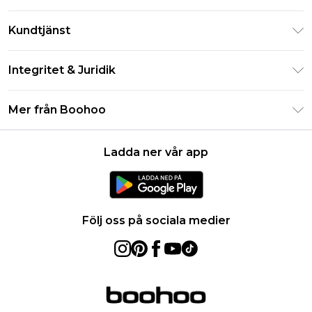
Klarna
Kundtjänst
Studentrabatt - Student Beans
Returnera din beställning
Studentrabatt - UNiDAYS
Integritet & Juridik
Vanliga frågor
Boohoo-appen
Integritetspolicy
Leveransinformation
Mer från Boohoo
Storleksguide
Allmänna villkor
Returnerar information
Karriärer på Boohoo
Om cookies
Kontakta oss
Ladda ner vår app
Modernt slaveri uttalande
Användarvillkor
Produkt
Följ oss på sociala medier