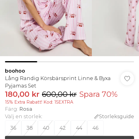
boohoo
Lång Randig Körsbärsprint Linne & Byxa
Pyjamas Set
180,00 kr
600,00 kr
Spara 70%
15% Extra Rabatt! Kod: 15EXTRA
Färg
:
Rosa
Välj en storlek
:
Storleksguide
36
38
40
42
44
46