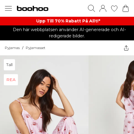
Upp Till 70% Rabatt På Allt!*
Den här webbplatsen använder AI-genererade och AI-
redigerade bilder.
Pyjamas
/
Pyjamasset
Tall
REA