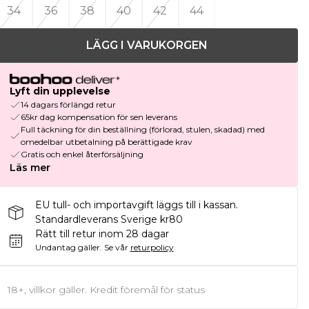
34
36
38
40
42
44
LÄGG I VARUKORGEN
Lyft din upplevelse
14 dagars förlängd retur
65kr dag kompensation för sen leverans
Full täckning för din beställning (förlorad, stulen, skadad) med
omedelbar utbetalning på berättigade krav
Gratis och enkel återförsäljning
Läs mer
EU tull- och importavgift läggs till i kassan.
Standardleverans Sverige kr80
Rätt till retur inom 28 dagar
Undantag gäller.
Se vår
returpolicy
18+, villkor gäller. Kredit föremål för status