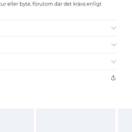
ur eller byte, förutom där det krävs enligt
 Maskintvätt 30°C syntetprogram, bleks ej,
ej, tvätta endast vid behov, håll borta från eld
kr80
 har 21 dagar på dig att skicka tillbaka något
kr239
 återbetalningar för modemasker, kosmetika,
och badkläder eller underkläder om
 eller har brutits.
att returnera varan till ett fast belopp av
 det belopp som ska återbetalas till dig. Du
etalning minus kostnaden för 100KR för att