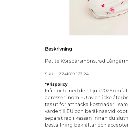
Beskrivning
Petite Körsbärsmönstrad Långärma
SKU:
HZZ41019-173-24
*
Prispolicy
Från och med den 1 juli 2026 omfatt
adresser inom EU av en icke återbe
tas ut för att täcka kostnader i s
värde till EU och beräknas vid köpti
separat rad i kassan innan du slut
beställning bekräftar och accepter