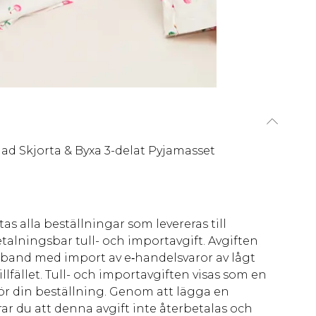
d Skjorta & Byxa 3-delat Pyjamasset
as alla beställningar som levereras till
talningsbar tull- och importavgift. Avgiften
amband med import av e‑handelsvaror av lågt
llfället. Tull- och importavgiften visas som en
för din beställning. Genom att lägga en
ar du att denna avgift inte återbetalas och