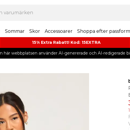
r
Sommar
Skor
Accessoarer
Shoppa efter passfor
15% Extra Rabatt! Kod: 15EXTRA
n här webbplatsen använder AI-genererade och AI-redigerade bil