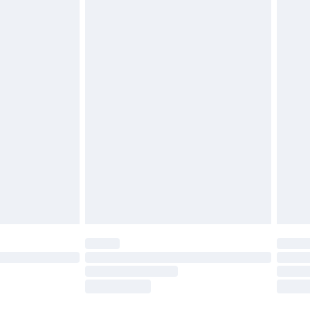
oanvända och otvättade med originaletiketterna
as inomhus. Hemartiklar inklusive sängkläder,
 måste vara oanvända och i sin oöppnade
r inte dina lagstadgade rättigheter.
a returpolicy.