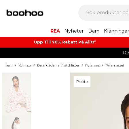
REA
Nyheter
Dam
Klänninga
Upp Till 70% Rabatt På Allt!*
De
Hem
/
Kvinnor
/
Damkläder
/
Nattkläder
/
Pyjamas
/
Pyjamasset
Petite