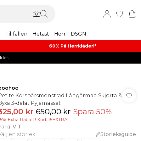
m
Tillfällen
Hetast
Herr
DSGN
60% På Herrkläder!*​
der.
boohoo
Petite Körsbärsmönstrad Långärmad Skjorta &
Byxa 3-delat Pyjamasset
325,00 kr
650,00 kr
Spara 50%
15% Extra Rabatt! Kod: 15EXTRA
Färg
:
VIT
Välj en storlek
:
Storleksguide